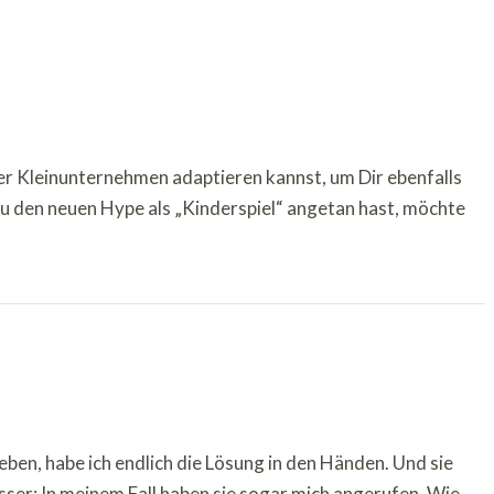
r Kleinunternehmen adaptieren kannst, um Dir ebenfalls
 den neuen Hype als „Kinderspiel“ angetan hast, möchte
en, habe ich endlich die Lösung in den Händen. Und sie
ser: In meinem Fall haben sie sogar mich angerufen. Wie