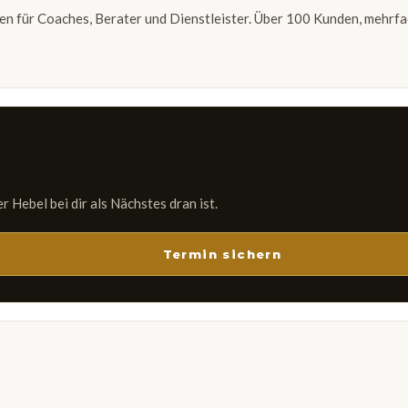
en für Coaches, Berater und Dienstleister. Über 100 Kunden, mehrfac
 Hebel bei dir als Nächstes dran ist.
Termin sichern