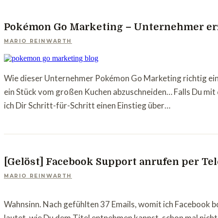
Pokémon Go Marketing – Unternehmer erz
MARIO REINWARTH
Wie dieser Unternehmer Pokémon Go Marketing richtig eins
ein Stück vom großen Kuchen abzuschneiden… Falls Du mit
ich Dir Schritt-für-Schritt einen Einstieg über…
[Gelöst] Facebook Support anrufen per Tel
MARIO REINWARTH
Wahnsinn. Nach gefühlten 37 Emails, womit ich Facebook bo
lautet, wie Du dem Titel entnehmen kannst, schon mal nicht