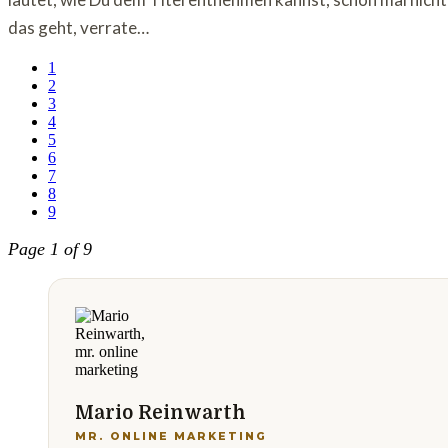
das geht, verrate…
1
2
3
4
5
6
7
8
9
Page 1 of 9
Mario Reinwarth
MR. ONLINE MARKETING